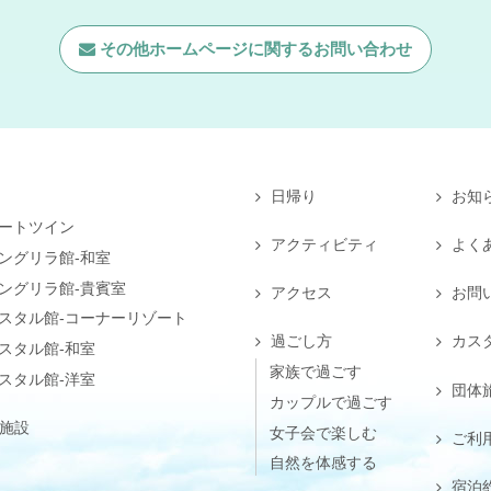
その他ホームページに関する
お問い合わせ
日帰り
お知
ートツイン
アクティビティ
よく
ングリラ館-和室
ングリラ館-貴賓室
アクセス
お問
スタル館-コーナーリゾート
過ごし方
カス
スタル館-和室
家族で過ごす
スタル館-洋室
団体
カップルで過ごす
施設
女子会で楽しむ
ご利
自然を体感する
宿泊