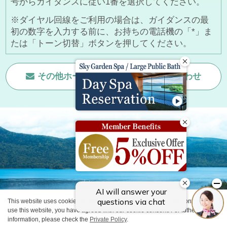
号からガイダンスに従い1番を選択してください。
※ダイヤル回線をご利用の場合は、ガイダンスの最
初の数字を入力する前に、お持ちの電話機の「*」ま
たは「トーン切替」ボタンを押してください。
その他ホームページに関する
お問い合わせ
This website uses cookies to improve your user experience. By continuing to
© GRANBELL HOTELS＆RESORTS All Rights Reserved.
use this website, you have agreed with our cookie consent. For futher
information, please check the
Private Policy
.