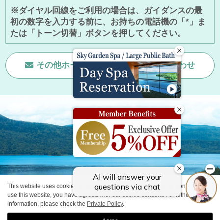
※ダイヤル回線をご利用の場合は、ガイダンスの最
初の数字を入力する前に、お持ちの電話機の「*」ま
たは「トーン切替」ボタンを押してください。
その他ホームページに関する
お問い合わせ
This website uses cookies to improve your user experience. By continuing to
© GRANBELL HOTELS＆RESORTS All Rights Reserved.
use this website, you have agreed with our cookie consent. For futher
information, please check the
Private Policy
.