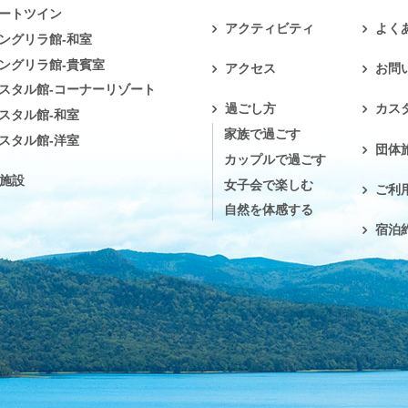
ートツイン
アクティビティ
よく
ングリラ館-和室
ングリラ館-貴賓室
アクセス
お問
スタル館-コーナーリゾート
過ごし方
カス
スタル館-和室
家族で過ごす
スタル館-洋室
団体
カップルで過ごす
施設
女子会で楽しむ
ご利
自然を体感する
宿泊