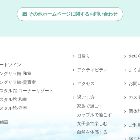
その他ホームページに関する
お問い合わせ
日帰り
お知
ートツイン
アクティビティ
よく
ングリラ館-和室
ングリラ館-貴賓室
アクセス
お問
スタル館-コーナーリゾート
過ごし方
カス
スタル館-和室
家族で過ごす
スタル館-洋室
団体
カップルで過ごす
施設
女子会で楽しむ
ご利
自然を体感する
宿泊