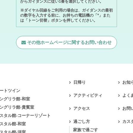
からガイダンスに従い1番を選択してください。
※ダイヤル回線をご利用の場合は、ガイダンスの最初
の数字を入力する前に、お持ちの電話機の「*」また
は「トーン切替」ボタンを押してください。
その他ホームページに関する
お問い合わせ
日帰り
お知
ートツイン
アクティビティ
よく
ングリラ館-和室
ングリラ館-貴賓室
アクセス
お問
スタル館-コーナーリゾート
過ごし方
カス
スタル館-和室
家族で過ごす
スタル館-洋室