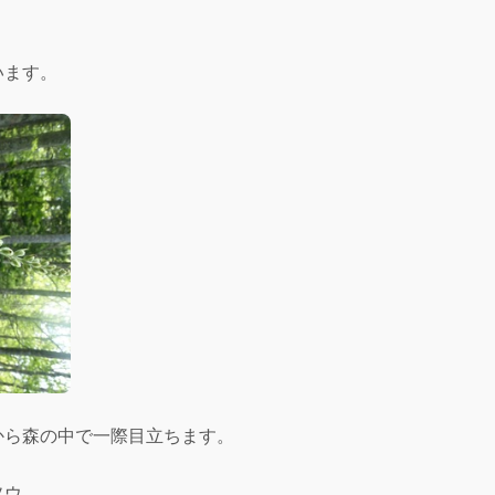
います。
から森の中で一際目立ちます。
ソウ。