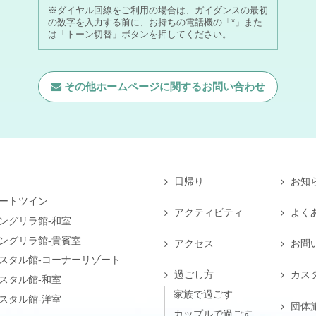
※ダイヤル回線をご利用の場合は、ガイダンスの最初
の数字を入力する前に、お持ちの電話機の「*」また
は「トーン切替」ボタンを押してください。
その他ホームページに関する
お問い合わせ
日帰り
お知
ートツイン
アクティビティ
よく
ングリラ館-和室
ングリラ館-貴賓室
アクセス
お問
スタル館-コーナーリゾート
過ごし方
カス
スタル館-和室
家族で過ごす
スタル館-洋室
団体
カップルで過ごす